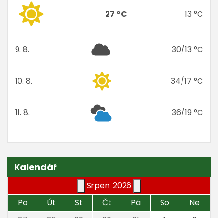
27 °C
13 °C
9. 8.
30/13 °C
neděle
10. 8.
34/17 °C
pondělí
11. 8.
36/19 °C
úterý
Kalendář
Srpen
2026
Po
Út
St
Čt
Pá
So
Ne