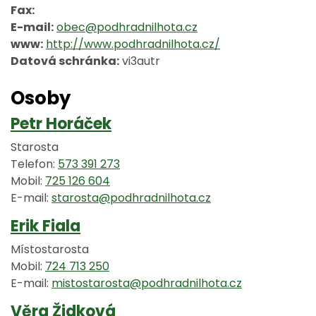
Fax:
E-mail:
obec@podhradnilhota.cz
www:
http://www.podhradnilhota.cz/
Datová schránka:
vi3autr
Osoby
Petr Horáček
Starosta
Telefon:
573 391 273
Mobil:
725 126 604
E-mail:
starosta@podhradnilhota.cz
Erik Fiala
Místostarosta
Mobil:
724 713 250
E-mail:
mistostarosta@podhradnilhota.cz
Věra Židková