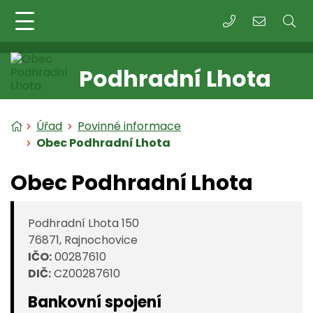
+420 573 391 27
obec@podh
Podhradní Lhota
Úvodní stránka
Úřad
Povinné informace
Obec Podhradní Lhota
Obec Podhradní Lhota
Podhradní Lhota 150
76871, Rajnochovice
IČO:
00287610
DIČ:
CZ00287610
Bankovní spojení