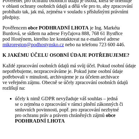
Pověřenec pro ochranu osobních údajů je osoba, která se orientuje
v oblasti ochrany osobních údajů a dělá vše pro to, aby zpracování
probíhalo tak, jak má, zejména v souladu s příslušnými právními
předpisy.
Pověřencem
obce PODHRADNÍ LHOTA
je Ing. Markéta
Burdová, se sídlem na adrese Fryčajova 888, 768 61 Bystřice
pod Hostýnem, kterého lze kontaktovat na e-mailové adrese
mikroregion@podhostynsko.cz
nebo na telefonu 723 600 446.
K JAKÉMU ÚČELU OSOBNÍ ÚDAJE POTŘEBUJEME?
Každé zpracování osobních údajů má svůj účel. Pokud osobní údaje
nepotřebujeme, nezpracováváme je. Pokud jsme osobní údaje
potřebovali v minulosti, archivujeme je za účelem archivace
ve veřejném zájmu. Obecně se účely zpracování osobních údajů
rozlišují na:
účely k nimž GDPR nevyžaduje váš souhlas – jedná
se o zejména o zpracování v rámci plnění zákonných či
smluvních povinnosti, popř. pro zpracování nezbytné
pro ochranu práv a právem chráněných zájmů
obce
PODHRADNÍ LHOTA