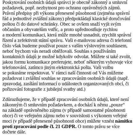
Poskytování osobních údajů správci je obecně zákonný a smluvní
požadavek, popř. nezbytnost pro ochranu oprávněných zájmů.
Právní předpisy při výkonu přenesené působnosti (zejména správní
řád a jednotlivé zvláštní zákony) předpokládají klasické doručování
poštou či do datové schránky. Obec se ovšem snaží vyjít svým
občanům a obyvatelům vstříc, a proto upřednostňuje rychlou
a moderní komunikaci, která může mnohé usnadnit, zrychlit správní
řízení a zefektivnit státní správu. Vaši e-mailovou adresu či telefonní
číslo však budeme používat pouze s vaším výslovným souhlasem,
neboť bychom vás neradi obtěžovali. Souhlas s používáním
kontaktních údajů je možné kdykoliv odvolat. Můžete si také zvolit,
jakou formu komunikace preferujete, neboť některým vyhovuje více
telefonování, zatímco jiným elektronická pošta. Vaši volbu
se pokusíme respektovat. V rámci naší činnosti od Vás můžeme
požadovat i zvláštní souhlas se zpracováním osobních údajů (např.
zpravodaj, zasílání informací o událostech organizovaných obcí, či
pořizování fotografie z jubilejní svatby atd.)
Zdůrazňujeme, že v případě zpracování osobních údajů, které není
zákonným či smluvním požadavkem, a dochází k němu „pouze“
na základě oprávněného zájmu (v případě samostatné působnosti
obce) či ve veřejném zájmu nebo v souvislosti s výkonem veřejné
moci (v případě přenesené působnosti obce) můžete vznést
námitku
proti zpracování podle čl. 21 GDPR.
O tomto právu se více
dočtete dále.