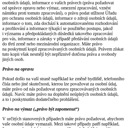
osobních údajů, informace o vašich právech (práva požadovat
od správce opravu nebo výmaz, omezení zpracování, vznést
námitku proti tomuto zpracování), o právu podat stížnost Úřadu
pro ochranu osobních údajů, informace o zdroji osobních údajů,
informace o tom, zda dochází k automatizovanému rozhodování
a profilování a informace týkající se použitého postupu, jakož
i významu a předpokládaných důsledků takového zpracování
pro vás, informace a záruky v případě předávání osobních údajů
do třetí země nebo mezinárodní organizace. Máte právo
na poskytnutí kopií zpracovávaných osobních údajů. Právem získat
tuto kopii však nesmějí být nepříznivě dotčena práva a svobody
jiných osob.
Právo na opravu
Pokud došlo na vaší straně například ke změně bydliště, telefonního
čísla nebo jiné skutečnosti, kterou lze považovat za osobní údaj,
máte právo od nás požadovat opravu zpracovávaných osobních
údajů. Navíc máte právo na doplnění neúplných osobních údajů,
a to i poskytnutím dodatečného prohlášení.
Právo na výmaz („právo být zapomenut“)
V určitých stanovených případech máte právo požadovat, abychom
vaše osobní údaje vymazali. Mezi takové případy patří například,