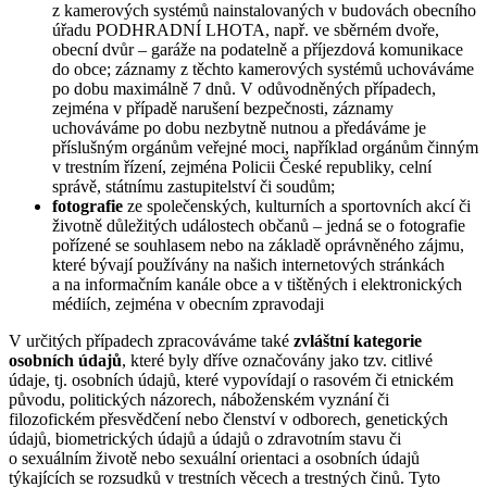
z kamerových systémů nainstalovaných v budovách obecního
úřadu PODHRADNÍ LHOTA, např. ve sběrném dvoře,
obecní dvůr – garáže na podatelně a příjezdová komunikace
do obce; záznamy z těchto kamerových systémů uchováváme
po dobu maximálně 7 dnů. V odůvodněných případech,
zejména v případě narušení bezpečnosti, záznamy
uchováváme po dobu nezbytně nutnou a předáváme je
příslušným orgánům veřejné moci, například orgánům činným
v trestním řízení, zejména Policii České republiky, celní
správě, státnímu zastupitelství či soudům;
fotografie
ze společenských, kulturních a sportovních akcí či
životně důležitých událostech občanů – jedná se o fotografie
pořízené se souhlasem nebo na základě oprávněného zájmu,
které bývají používány na našich internetových stránkách
a na informačním kanále obce a v tištěných i elektronických
médiích, zejména v obecním zpravodaji
V určitých případech zpracováváme také
zvláštní kategorie
osobních údajů
, které byly dříve označovány jako tzv. citlivé
údaje, tj. osobních údajů, které vypovídají o rasovém či etnickém
původu, politických názorech, náboženském vyznání či
filozofickém přesvědčení nebo členství v odborech, genetických
údajů, biometrických údajů a údajů o zdravotním stavu či
o sexuálním životě nebo sexuální orientaci a osobních údajů
týkajících se rozsudků v trestních věcech a trestných činů. Tyto