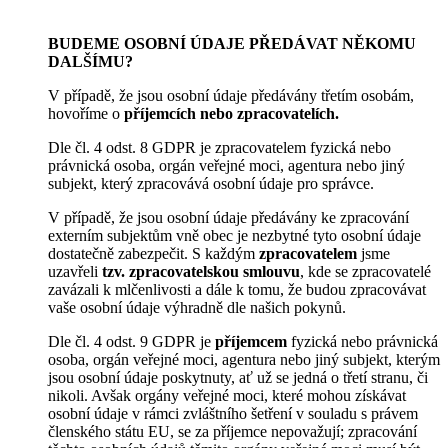
BUDEME OSOBNÍ ÚDAJE PŘEDÁVAT NĚKOMU
DALŠÍMU?
V případě, že jsou osobní údaje předávány třetím osobám,
hovoříme o
příjemcích nebo zpracovatelích.
Dle čl. 4 odst. 8 GDPR je zpracovatelem fyzická nebo
právnická osoba, orgán veřejné moci, agentura nebo jiný
subjekt, který zpracovává osobní údaje pro správce.
V případě, že jsou osobní údaje předávány ke zpracování
externím subjektům vně obec je nezbytné tyto osobní údaje
dostatečně zabezpečit. S každým
zpracovatelem
jsme
uzavřeli
tzv. zpracovatelskou smlouvu
, kde se zpracovatelé
zavázali k mlčenlivosti a dále k tomu, že budou zpracovávat
vaše osobní údaje výhradně dle našich pokynů.
Dle čl. 4 odst. 9 GDPR je
příjemcem
fyzická nebo právnická
osoba, orgán veřejné moci, agentura nebo jiný subjekt, kterým
jsou osobní údaje poskytnuty, ať už se jedná o třetí stranu, či
nikoli. Avšak orgány veřejné moci, které mohou získávat
osobní údaje v rámci zvláštního šetření v souladu s právem
členského státu EU, se za příjemce nepovažují; zpracování