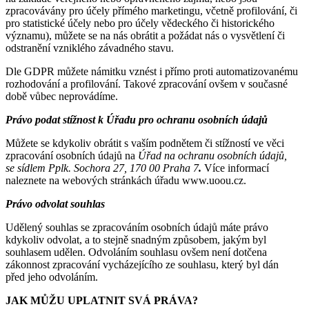
zpracovávány pro účely přímého marketingu, včetně profilování, či
pro statistické účely nebo pro účely vědeckého či historického
významu), můžete se na nás obrátit a požádat nás o vysvětlení či
odstranění vzniklého závadného stavu.
Dle GDPR můžete námitku vznést i přímo proti automatizovanému
rozhodování a profilování. Takové zpracování ovšem v současné
době vůbec neprovádíme.
Právo podat stížnost k Úřadu pro ochranu osobních údajů
Můžete se kdykoliv obrátit s vaším podnětem či stížností ve věci
zpracování osobních údajů na
Úřad na ochranu osobních údajů,
se sídlem Pplk. Sochora 27, 170 00 Praha 7
.
Více informací
naleznete na webových stránkách úřadu www.uoou.cz.
Právo odvolat souhlas
Udělený souhlas se zpracováním osobních údajů máte právo
kdykoliv odvolat, a to stejně snadným způsobem, jakým byl
souhlasem udělen. Odvoláním souhlasu ovšem není dotčena
zákonnost zpracování vycházejícího ze souhlasu, který byl dán
před jeho odvoláním.
JAK MŮŽU UPLATNIT SVÁ PRÁVA?