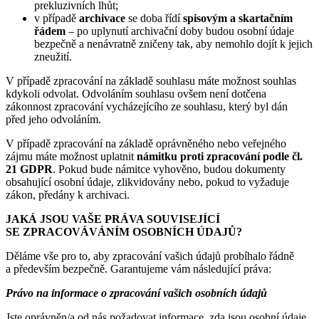
prekluzivních lhůt;
v případě
archivace
se doba řídí
spisovým a skartačním
řádem
– po uplynutí archivační doby budou osobní údaje
bezpečně a nenávratně zničeny tak, aby nemohlo dojít k jejich
zneužití.
V případě zpracování na základě souhlasu máte možnost souhlas
kdykoli odvolat. Odvoláním souhlasu ovšem není dotčena
zákonnost zpracování vycházejícího ze souhlasu, který byl dán
před jeho odvoláním.
V případě zpracování na základě oprávněného nebo veřejného
zájmu máte možnost uplatnit
námitku proti zpracování podle čl.
21 GDPR
. Pokud bude námitce vyhověno, budou dokumenty
obsahující osobní údaje, zlikvidovány nebo, pokud to vyžaduje
zákon, předány k archivaci.
JAKÁ JSOU VAŠE PRÁVA SOUVISEJÍCÍ
SE ZPRACOVÁVÁNÍM OSOBNÍCH ÚDAJŮ?
Děláme vše pro to, aby zpracování vašich údajů probíhalo řádně
a především bezpečně. Garantujeme vám následující práva:
Právo na informace o zpracování vašich osobních údajů
Jste oprávněn/a od nás požadovat informace, zda jsou osobní údaje