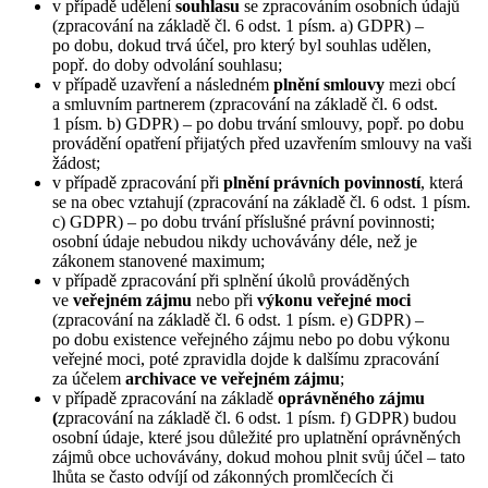
v případě udělení
souhlasu
se zpracováním osobních údajů
(zpracování na základě čl. 6 odst. 1 písm. a) GDPR) –
po dobu, dokud trvá účel, pro který byl souhlas udělen,
popř. do doby odvolání souhlasu;
v případě uzavření a následném
plnění smlouvy
mezi obcí
a smluvním partnerem (zpracování na základě čl. 6 odst.
1 písm. b) GDPR) – po dobu trvání smlouvy, popř. po dobu
provádění opatření přijatých před uzavřením smlouvy na vaši
žádost;
v případě zpracování při
plnění právních povinností
, která
se na obec vztahují (zpracování na základě čl. 6 odst. 1 písm.
c) GDPR) – po dobu trvání příslušné právní povinnosti;
osobní údaje nebudou nikdy uchovávány déle, než je
zákonem stanovené maximum;
v případě zpracování při splnění úkolů prováděných
ve
veřejném zájmu
nebo při
výkonu veřejné moci
(zpracování na základě čl. 6 odst. 1 písm. e) GDPR) –
po dobu existence veřejného zájmu nebo po dobu výkonu
veřejné moci, poté zpravidla dojde k dalšímu zpracování
za účelem
archivace ve veřejném zájmu
;
v případě zpracování na základě
oprávněného zájmu
(
zpracování na základě čl. 6 odst. 1 písm. f) GDPR) budou
osobní údaje, které jsou důležité pro uplatnění oprávněných
zájmů obce uchovávány, dokud mohou plnit svůj účel – tato
lhůta se často odvíjí od zákonných promlčecích či