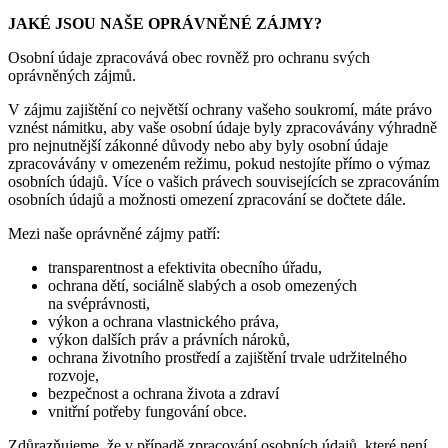
JAKÉ JSOU NAŠE OPRÁVNĚNÉ ZÁJMY?
Osobní údaje zpracovává obec rovněž pro ochranu svých
oprávněných zájmů.
V zájmu zajištění co největší ochrany vašeho soukromí, máte právo
vznést námitku, aby vaše osobní údaje byly zpracovávány výhradně
pro nejnutnější zákonné důvody nebo aby byly osobní údaje
zpracovávány v omezeném režimu, pokud nestojíte přímo o výmaz
osobních údajů. Více o vašich právech souvisejících se zpracováním
osobních údajů a možnosti omezení zpracování se dočtete dále.
Mezi naše oprávněné zájmy patří:
transparentnost a efektivita obecního úřadu,
ochrana dětí, sociálně slabých a osob omezených
na svéprávnosti,
výkon a ochrana vlastnického práva,
výkon dalších práv a právních nároků,
ochrana životního prostředí a zajištění trvale udržitelného
rozvoje,
bezpečnost a ochrana života a zdraví
vnitřní potřeby fungování obce.
Zdůrazňujeme, že v případě zpracování osobních údajů, které není