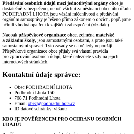
Předávání osobních údajů mezi jednotlivými orgány obce
je
dostatečně zabezpečeno, neboť všichni zaměstnanci obecního úřadu
PODHRADNÍ LHOTA jsou vázáni mlčenlivosti a předávání
orgánům samosprávy je řešeno přímo zákonem o obcích, popř. jsme
učinili vhodná opatření k zajištění zabezpečení (viz dále).
Naopak
příspěvkové organizace obce
, zejména
mateřské
a základní školy
, jsou samostatnými osobami, a proto jsou také
samostatnými správci. Tyto zásady se na ně tedy nepoužijí.
Příspěvkové organizace obce přijaly svá vlastní pravidla
pro zpracování osobních údajů, které naleznete vždy na jejich
internetových stránkách.
Kontaktní údaje správce:
Obec PODHRADNÍ LHOTA
Podhradní Lhota 150
768 71 Podhradní Lhota
Email:
obec@podhradnilhota.cz
ID datové schránky: vi3autr
KDO JE POVĚŘENCEM PRO OCHRANU OSOBNÍCH
ÚDAJŮ?