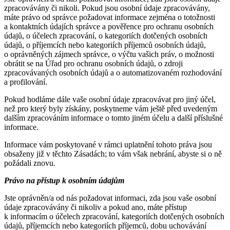
zpracovávány či nikoli. Pokud jsou osobní údaje zpracovávány,
máte právo od správce požadovat informace zejména o totožnosti
a kontaktních údajích správce a pověřence pro ochranu osobních
údajů, o účelech zpracování, o kategoriích dotčených osobních
údajů, o příjemcích nebo kategoriích příjemců osobních údajů,
o oprávněných zájmech správce, o výčtu vašich práv, o možnosti
obrátit se na Úřad pro ochranu osobních údajů, o zdroji
zpracovávaných osobních údajů a o automatizovaném rozhodování
a profilování.
Pokud hodláme dále vaše osobní údaje zpracovávat pro jiný účel,
než pro který byly získány, poskytneme vám ještě před uvedeným
dalším zpracováním informace o tomto jiném účelu a další příslušné
informace.
Informace vám poskytované v rámci uplatnění tohoto práva jsou
obsaženy již v těchto Zásadách; to vám však nebrání, abyste si o ně
požádali znovu.
Právo na přístup k osobním údajům
Jste oprávněn/a od nás požadovat informaci, zda jsou vaše osobní
údaje zpracovávány či nikoliv a pokud ano, máte přístup
k informacím o účelech zpracování, kategoriích dotčených osobních
údajů, příjemcích nebo kategoriích příjemců, dobu uchovávání