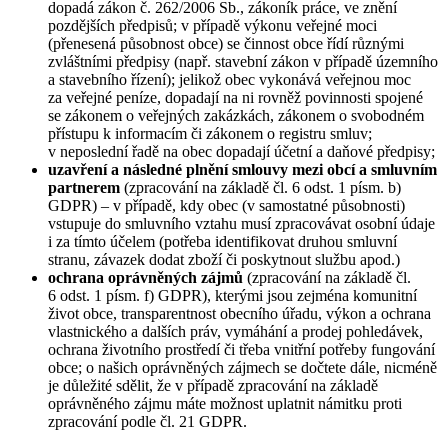
dopadá zákon č. 262/2006 Sb., zákoník práce, ve znění
pozdějších předpisů; v případě výkonu veřejné moci
(přenesená působnost obce) se činnost obce řídí různými
zvláštními předpisy (např. stavební zákon v případě územního
a stavebního řízení); jelikož obec vykonává veřejnou moc
za veřejné peníze, dopadají na ni rovněž povinnosti spojené
se zákonem o veřejných zakázkách, zákonem o svobodném
přístupu k informacím či zákonem o registru smluv;
v neposlední řadě na obec dopadají účetní a daňové předpisy;
uzavření a následné plnění smlouvy mezi obcí a smluvním
partnerem
(zpracování na základě čl. 6 odst. 1 písm. b)
GDPR) – v případě, kdy obec (v samostatné působnosti)
vstupuje do smluvního vztahu musí zpracovávat osobní údaje
i za tímto účelem (potřeba identifikovat druhou smluvní
stranu, závazek dodat zboží či poskytnout službu apod.)
ochrana oprávněných zájmů
(zpracování na základě čl.
6 odst. 1 písm. f) GDPR), kterými jsou zejména komunitní
život obce, transparentnost obecního úřadu, výkon a ochrana
vlastnického a dalších práv, vymáhání a prodej pohledávek,
ochrana životního prostředí či třeba vnitřní potřeby fungování
obce; o našich oprávněných zájmech se dočtete dále, nicméně
je důležité sdělit, že v případě zpracování na základě
oprávněného zájmu máte možnost uplatnit námitku proti
zpracování podle čl. 21 GDPR.