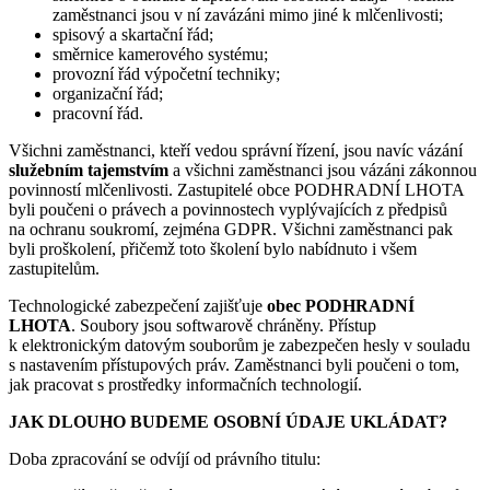
zaměstnanci jsou v ní zavázáni mimo jiné k mlčenlivosti;
spisový a skartační řád;
směrnice kamerového systému;
provozní řád výpočetní techniky;
organizační řád;
pracovní řád.
Všichni zaměstnanci, kteří vedou správní řízení, jsou navíc vázání
služebním tajemstvím
a všichni zaměstnanci jsou vázáni zákonnou
povinností mlčenlivosti. Zastupitelé obce PODHRADNÍ LHOTA
byli poučeni o právech a povinnostech vyplývajících z předpisů
na ochranu soukromí, zejména GDPR. Všichni zaměstnanci pak
byli proškolení, přičemž toto školení bylo nabídnuto i všem
zastupitelům.
Technologické zabezpečení zajišťuje
obec PODHRADNÍ
LHOTA
. Soubory jsou softwarově chráněny. Přístup
k elektronickým datovým souborům je zabezpečen hesly v souladu
s nastavením přístupových práv. Zaměstnanci byli poučeni o tom,
jak pracovat s prostředky informačních technologií.
JAK DLOUHO BUDEME OSOBNÍ ÚDAJE UKLÁDAT?
Doba zpracování se odvíjí od právního titulu: