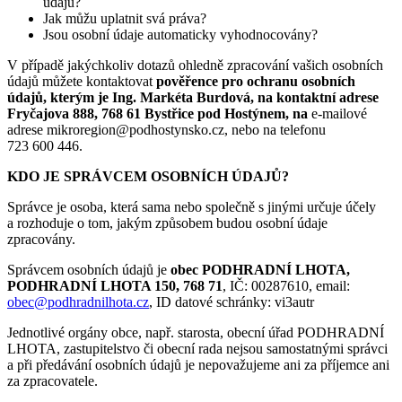
údajů?
Jak můžu uplatnit svá práva?
Jsou osobní údaje automaticky vyhodnocovány?
V případě jakýchkoliv dotazů ohledně zpracování vašich osobních
údajů můžete kontaktovat
pověřence pro ochranu osobních
údajů,
kterým
je Ing. Markéta Burdová,
na kontaktní adrese
Fryčajova 888, 768 61 Bystřice pod Hostýnem, na
e-mailové
adrese mikroregion@podhostynsko.cz, nebo na telefonu
723 600 446.
KDO JE SPRÁVCEM OSOBNÍCH ÚDAJŮ?
Správce je osoba, která sama nebo společně s jinými určuje účely
a rozhoduje o tom, jakým způsobem budou osobní údaje
zpracovány.
Správcem osobních údajů je
obec PODHRADNÍ LHOTA,
PODHRADNÍ LHOTA 150, 768 71
, IČ: 00287610, email:
obec@podhradnilhota.cz
, ID datové schránky: vi3autr
Jednotlivé orgány obce, např. starosta, obecní úřad PODHRADNÍ
LHOTA, zastupitelstvo či obecní rada nejsou samostatnými správci
a při předávání osobních údajů je nepovažujeme ani za příjemce ani
za zpracovatele.