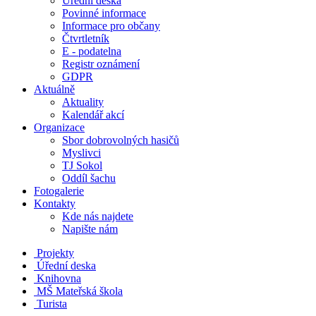
Úřední deska
Povinné informace
Informace pro občany
Čtvrtletník
E - podatelna
Registr oznámení
GDPR
Aktuálně
Aktuality
Kalendář akcí
Organizace
Sbor dobrovolných hasičů
Myslivci
TJ Sokol
Oddíl šachu
Fotogalerie
Kontakty
Kde nás najdete
Napište nám
Projekty
Úřední deska
Knihovna
MŠ
Mateřská škola
Turista