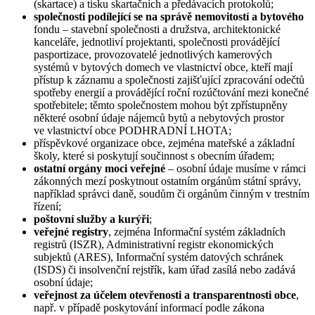
(skartace) a tisku skartačních a předávacích protokolů;
společnosti podílející se na správě nemovitostí a bytového
fondu – stavební společnosti a družstva, architektonické
kanceláře, jednotliví projektanti, společnosti provádějící
pasportizace, provozovatelé jednotlivých kamerových
systémů v bytových domech ve vlastnictví obce, kteří mají
přístup k záznamu a společnosti zajišťující zpracování odečtů
spotřeby energií a provádějící roční rozúčtování mezi konečné
spotřebitele; těmto společnostem mohou být zpřístupněny
některé osobní údaje nájemců bytů a nebytových prostor
ve vlastnictví obce PODHRADNÍ LHOTA;
příspěvkové organizace obce, zejména mateřské a základní
školy, které si poskytují součinnost s obecním úřadem;
ostatní orgány moci veřejné
– osobní údaje musíme v rámci
zákonných mezí poskytnout ostatním orgánům státní správy,
například správci daně, soudům či orgánům činným v trestním
řízení;
poštovní služby a kurýři
;
veřejné registry
, zejména Informační systém základních
registrů (ISZR), Administrativní registr ekonomických
subjektů (ARES), Informační systém datových schránek
(ISDS) či insolvenční rejstřík, kam úřad zasílá nebo zadává
osobní údaje;
veřejnost za účelem otevřenosti a transparentnosti obce
,
např. v případě poskytování informací podle zákona