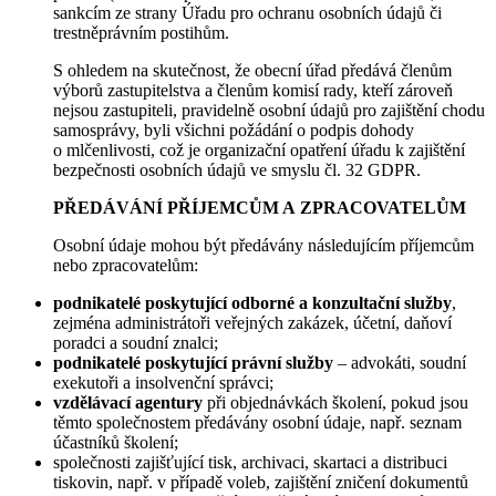
sankcím ze strany Úřadu pro ochranu osobních údajů či
trestněprávním postihům.
S ohledem na skutečnost, že obecní úřad předává členům
výborů zastupitelstva a členům komisí rady, kteří zároveň
nejsou zastupiteli, pravidelně osobní údajů pro zajištění chodu
samosprávy, byli všichni požádání o podpis dohody
o mlčenlivosti, což je organizační opatření úřadu k zajištění
bezpečnosti osobních údajů ve smyslu čl. 32 GDPR.
PŘEDÁVÁNÍ PŘÍJEMCŮM A ZPRACOVATELŮM
Osobní údaje mohou být předávány následujícím příjemcům
nebo zpracovatelům:
podnikatelé poskytující odborné a konzultační služby
,
zejména administrátoři veřejných zakázek, účetní, daňoví
poradci a soudní znalci;
podnikatelé poskytující právní služby
– advokáti, soudní
exekutoři a insolvenční správci;
vzdělávací agentury
při objednávkách školení, pokud jsou
těmto společnostem předávány osobní údaje, např. seznam
účastníků školení;
společnosti zajišťující tisk, archivaci, skartaci a distribuci
tiskovin, např. v případě voleb, zajištění zničení dokumentů