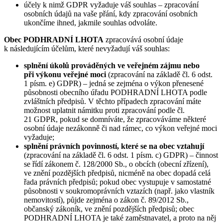
účely k nimž GDPR vyžaduje váš souhlas – zpracování
osobních údajů na vaše přání, kdy zpracování osobních
ukončíme ihned, jakmile souhlas odvoláte.
Obec PODHRADNÍ LHOTA
zpracovává osobní údaje
k následujícím účelům, které nevyžadují váš souhlas:
splnění úkolů prováděných ve veřejném zájmu nebo
při výkonu veřejné moci
(zpracování na základě čl. 6 odst.
1 písm. e) GDPR) – jedná se zejména o výkon přenesené
působnosti obecního úřadu PODHRADNÍ LHOTA podle
zvláštních předpisů. V těchto případech zpracování máte
možnost uplatnit námitku proti zpracování podle čl.
21 GDPR, pokud se domníváte, že zpracováváme některé
osobní údaje nezákonně či nad rámec, co výkon veřejné moci
vyžaduje;
splnění právních povinností, které se na obec vztahují
(zpracování na základě čl. 6 odst. 1 písm. c) GDPR) – činnost
se řídí zákonem č. 128/2000 Sb., o obcích (obecní zřízení),
ve znění pozdějších předpisů, nicméně na obec dopadá celá
řada právních předpisů; pokud obec vystupuje v samostatné
působnosti v soukromoprávních vztazích (např. jako vlastník
nemovitostí), půjde zejména o zákon č. 89/2012 Sb.,
občanský zákoník, ve znění pozdějších předpisů; obec
PODHRADNÍ LHOTA je také zaměstnavatel, a proto na něj