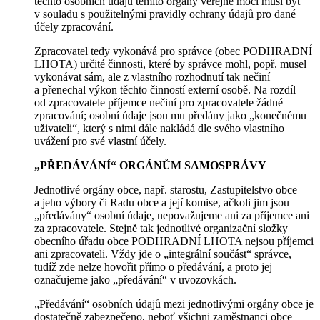
těchto osobních údajů těmito orgány veřejné moci musí být
v souladu s použitelnými pravidly ochrany údajů pro dané
účely zpracování.
Zpracovatel tedy vykonává pro správce (obec PODHRADNÍ
LHOTA) určité činnosti, které by správce mohl, popř. musel
vykonávat sám, ale z vlastního rozhodnutí tak nečiní
a přenechal výkon těchto činností externí osobě. Na rozdíl
od zpracovatele příjemce nečiní pro zpracovatele žádné
zpracování; osobní údaje jsou mu předány jako „konečnému
uživateli“, který s nimi dále nakládá dle svého vlastního
uvážení pro své vlastní účely.
„PŘEDÁVÁNÍ“ ORGÁNŮM SAMOSPRÁVY
Jednotlivé orgány obce, např. starostu, Zastupitelstvo obce
a jeho výbory či Radu obce a její komise, ačkoli jim jsou
„předávány“ osobní údaje, nepovažujeme ani za příjemce ani
za zpracovatele. Stejně tak jednotlivé organizační složky
obecního úřadu obce PODHRADNÍ LHOTA nejsou příjemci
ani zpracovateli. Vždy jde o „integrální součást“ správce,
tudíž zde nelze hovořit přímo o předávání, a proto jej
označujeme jako „předávání“ v uvozovkách.
„Předávání“ osobních údajů mezi jednotlivými orgány obce je
dostatečně zabezpečeno, neboť všichni zaměstnanci obce