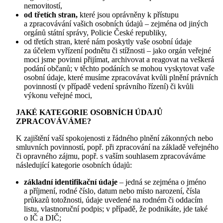
nemovitostí,
od třetích stran,
které jsou oprávněny k přístupu
a zpracovávání vašich osobních údajů – zejména od jiných
orgánů státní správy, Policie České republiky,
od třetích stran, které nám poskytly vaše osobní údaje
za účelem vyřízení podnětu či stížnosti – jako orgán veřejné
moci jsme povinni přijímat, archivovat a reagovat na veškerá
podání občanů; v těchto podáních se mohou vyskytovat vaše
osobní údaje, které musíme zpracovávat kvůli plnění právních
povinností (v případě vedení správního řízení) či kvůli
výkonu veřejné moci,
JAKÉ KATEGORIE OSOBNÍCH ÚDAJŮ
ZPRACOVÁVÁME?
K zajištění vaší spokojenosti z řádného plnění zákonných nebo
smluvních povinností, popř. při zpracování na základě veřejného
či opravného zájmu, popř. s vaším souhlasem zpracováváme
následující kategorie osobních údajů:
základní identifikační údaje
– jedná se zejména o jméno
a příjmení, rodné číslo, datum nebo místo narození, čísla
průkazů totožnosti, údaje uvedené na rodném či oddacím
listu, vlastnoruční podpis; v případě, že podnikáte, jde také
o IČ a DIČ;