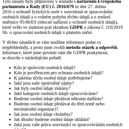
Tyto zásady byly připraveny v souladu s
nařízením Evropského
parlamentu a Rady (EU) č. 2016/679
ze dne 27. dubna
2016 o ochraně fyzických osob v souvislosti se zpracováním
osobních údajů a o volném pohybu těchto údajů a o zrušení
směrnice 95/46/ES (obecné nařízení o ochraně osobních údajů),
které vešlo ve známost pod zkratkou
GDPR
a zákona č. 110/2019
Sb. o zpracování osobních údajů v platném znění.
V těchto zásadách se vám snažíme informace podat co
nejpřehledněji, a proto jsme zvolili
metodu
otázek a odpovědí
.
Informace, které jsme povinni vám dle GDPR poskytnout,
se dozvíte v následujícím pořadí:
Kdo je správcem osobních údajů?
Kdo je pověřencem pro ochranu osobních údajů?
K jakému účelu osobní údaje potřebujeme?
Jaké jsou naše oprávněné zájmy?
Jak byly osobní údaje získány?
Jaké kategorie osobních údajů zpracováváme?
Budeme osobní údaje předávat někomu dalšímu?
Budeme osobní údaje předávat do třetí země nebo
mezinárodní organizaci?
Jak jsou osobní údaje chráněny?
Jak dlouho budeme osobní údaje ukládat?
Jaká jsou vaše práva související se zpracováváním osobních