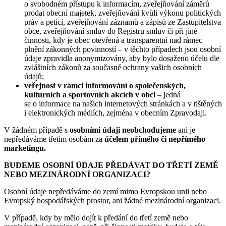
o svobodném přístupu k informacím, zveřejňování záměrů
prodat obecní majetek, zveřejňování kvůli výkonu politických
práv a peticí, zveřejňování záznamů a zápisů ze Zastupitelstva
obce, zveřejňování smluv do Registru smluv či při jiné
činnosti, kdy je obec otevřená a transparentní nad rámec
plnění zákonných povinností – v těchto případech jsou osobní
údaje zpravidla anonymizovány, aby bylo dosaženo účelu dle
zvláštních zákonů za současné ochrany vašich osobních
údajů;
veřejnost v rámci informování o společenských,
kulturních a sportovních akcích v
obci
– jedná
se o informace na našich internetových stránkách a v tištěných
i elektronických médiích, zejména v obecním Zpravodaji.
V žádném případě s
osobními údaji neobchodujeme
ani je
nepředáváme třetím osobám za
účelem přímého či nepřímého
marketingu.
BUDEME OSOBNÍ ÚDAJE PŘEDÁVAT DO TŘETÍ ZEMĚ
NEBO MEZINÁRODNÍ ORGANIZACI?
Osobní údaje nepředáváme do zemí mimo Evropskou unii nebo
Evropský hospodářských prostor, ani žádné mezinárodní organizaci.
V případě, kdy by mělo dojít k předání do třetí země nebo