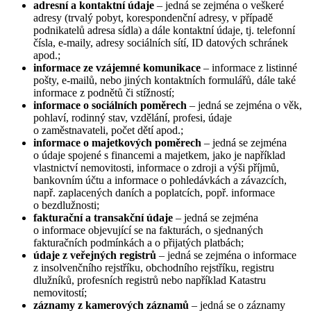
adresní a kontaktní údaje
– jedná se zejména o veškeré
adresy (trvalý pobyt, korespondenční adresy, v případě
podnikatelů adresa sídla) a dále kontaktní údaje, tj. telefonní
čísla, e-maily, adresy sociálních sítí, ID datových schránek
apod.;
informace ze vzájemné komunikace
– informace z listinné
pošty, e-mailů, nebo jiných kontaktních formulářů, dále také
informace z podnětů či stížností;
informace o sociálních poměrech
– jedná se zejména o věk,
pohlaví, rodinný stav, vzdělání, profesi, údaje
o zaměstnavateli, počet dětí apod.;
informace o majetkových poměrech
– jedná se zejména
o údaje spojené s financemi a majetkem, jako je například
vlastnictví nemovitosti, informace o zdroji a výši příjmů,
bankovním účtu a informace o pohledávkách a závazcích,
např. zaplacených daních a poplatcích, popř. informace
o bezdlužnosti;
fakturační a transakční údaje
– jedná se zejména
o informace objevující se na fakturách, o sjednaných
fakturačních podmínkách a o přijatých platbách;
údaje z veřejných registrů
– jedná se zejména o informace
z insolvenčního rejstříku, obchodního rejstříku, registru
dlužníků, profesních registrů nebo například Katastru
nemovitostí;
záznamy z kamerových záznamů
– jedná se o záznamy