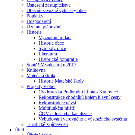
Usnesení zastupitelstva
Obecně závazné vyhlášky obce
Poplatky
Hospodaření
Územní plánování
Historie
Významní rodáci
Historie obce
Symboly obce
Literatura
Historické fotografie
Soutěž Vesnice roku 2017
Knihovna
Mateřská škola
Historie Mateřské školy
Projekty v obci
Cyklostezka Podhradní Lhota - Kunovice
Rekonstrukce chodníků kolem hlavní cesty
Rekonstrukce návsi
Multifunkční hřiště
ČOV a dostavba kanalizace
Vybudování varovného a výstražného systému
Turistické zajímavosti
Úřad