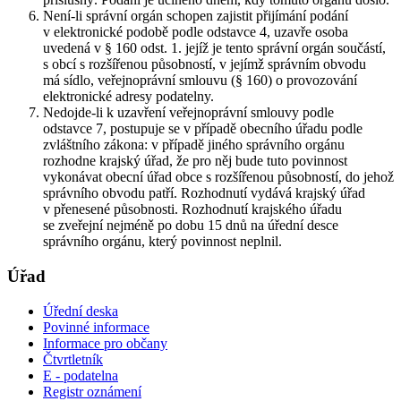
Není-li správní orgán schopen zajistit přijímání podání
v elektronické podobě podle odstavce 4, uzavře osoba
uvedená v § 160 odst. 1. jejíž je tento správní orgán součástí,
s obcí s rozšířenou působností, v jejímž správním obvodu
má sídlo, veřejnoprávní smlouvu (§ 160) o provozování
elektronické adresy podatelny.
Nedojde-li k uzavření veřejnoprávní smlouvy podle
odstavce 7, postupuje se v případě obecního úřadu podle
zvláštního zákona: v případě jiného správního orgánu
rozhodne krajský úřad, že pro něj bude tuto povinnost
vykonávat obecní úřad obce s rozšířenou působností, do jehož
správního obvodu patří. Rozhodnutí vydává krajský úřad
v přenesené působnosti. Rozhodnutí krajského úřadu
se zveřejní nejméně po dobu 15 dnů na úřední desce
správního orgánu, který povinnost neplnil.
Úřad
Úřední deska
Povinné informace
Informace pro občany
Čtvrtletník
E - podatelna
Registr oznámení