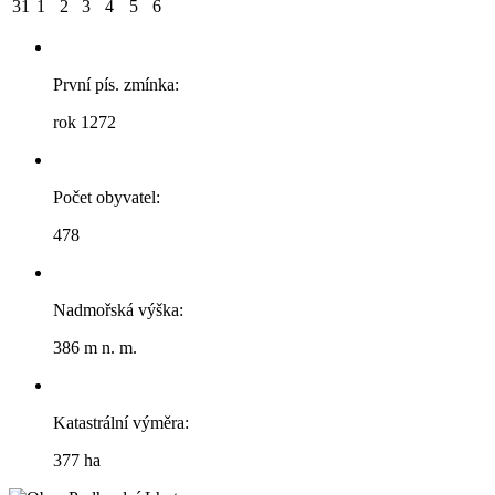
31
1
2
3
4
5
6
První pís. zmínka:
rok 1272
Počet obyvatel:
478
Nadmořská výška:
386 m n. m.
Katastrální výměra:
377 ha