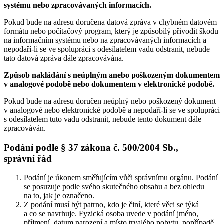
systému nebo zpracovávaných informacích.
Pokud bude na adresu doručena datová zpráva v chybném datovém
formátu nebo počítačový program, který je způsobilý přivodit škodu
na informačním systému nebo na zpracovávaných informacích a
nepodaří-li se ve spolupráci s odesílatelem vadu odstranit, nebude
tato datová zpráva dále zpracovávána.
Způsob nakládání s neúplným anebo poškozeným dokumentem
v analogové podobě nebo dokumentem v elektronické podobě.
Pokud bude na adresu doručen neúplný nebo poškozený dokument
v analogové nebo elektronické podobě a nepodaří-li se ve spolupráci
s odesílatelem tuto vadu odstranit, nebude tento dokument dále
zpracováván.
Podání podle § 37 zákona č. 500/2004 Sb.,
správní řád
Podání je úkonem směřujícím vůči správnímu orgánu. Podání
se posuzuje podle svého skutečného obsahu a bez ohledu
na to, jak je označeno.
Z podání musí být patrno, kdo je činí, které věci se týká
a co se navrhuje. Fyzická osoba uvede v podání jméno,
příjmení, datum narození a místo trvalého pobytu, popřípadě