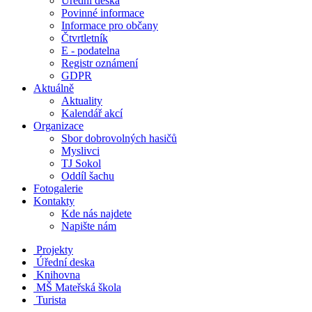
Úřední deska
Povinné informace
Informace pro občany
Čtvrtletník
E - podatelna
Registr oznámení
GDPR
Aktuálně
Aktuality
Kalendář akcí
Organizace
Sbor dobrovolných hasičů
Myslivci
TJ Sokol
Oddíl šachu
Fotogalerie
Kontakty
Kde nás najdete
Napište nám
Projekty
Úřední deska
Knihovna
MŠ
Mateřská škola
Turista