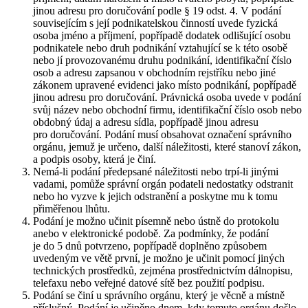
jinou adresu pro doručování podle § 19 odst. 4. V podání
souvisejícím s její podnikatelskou činností uvede fyzická
osoba jméno a příjmení, popřípadě dodatek odlišující osobu
podnikatele nebo druh podnikání vztahující se k této osobě
nebo jí provozovanému druhu podnikání, identifikační číslo
osob a adresu zapsanou v obchodním rejstříku nebo jiné
zákonem upravené evidenci jako místo podnikání, popřípadě
jinou adresu pro doručování. Právnická osoba uvede v podání
svůj název nebo obchodní firmu, identifikační číslo osob nebo
obdobný údaj a adresu sídla, popřípadě jinou adresu
pro doručování. Podání musí obsahovat označení správního
orgánu, jemuž je určeno, další náležitosti, které stanoví zákon,
a podpis osoby, která je činí.
Nemá-li podání předepsané náležitosti nebo trpí-li jinými
vadami, pomůže správní orgán podateli nedostatky odstranit
nebo ho vyzve k jejich odstranění a poskytne mu k tomu
přiměřenou lhůtu.
Podání je možno učinit písemně nebo ústně do protokolu
anebo v elektronické podobě. Za podmínky, že podání
je do 5 dnů potvrzeno, popřípadě doplněno způsobem
uvedeným ve větě první, je možno je učinit pomocí jiných
technických prostředků, zejména prostřednictvím dálnopisu,
telefaxu nebo veřejné datové sítě bez použití podpisu.
Podání se činí u správního orgánu, který je věcně a místně
příslušný. Podání je učiněno dnem, kdy tomuto orgánu došlo.