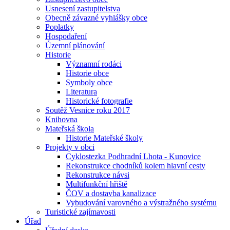
Usnesení zastupitelstva
Obecně závazné vyhlášky obce
Poplatky
Hospodaření
Územní plánování
Historie
Významní rodáci
Historie obce
Symboly obce
Literatura
Historické fotografie
Soutěž Vesnice roku 2017
Knihovna
Mateřská škola
Historie Mateřské školy
Projekty v obci
Cyklostezka Podhradní Lhota - Kunovice
Rekonstrukce chodníků kolem hlavní cesty
Rekonstrukce návsi
Multifunkční hřiště
ČOV a dostavba kanalizace
Vybudování varovného a výstražného systému
Turistické zajímavosti
Úřad