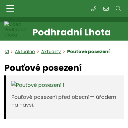
+420 573 391 27
obec@podh
Podhradní Lhota
Úvodní stránka
Aktuálně
Aktuality
Pouťové posezení
Pouťové posezení
Pouťové posezení před obecním úřadem
na návsi.