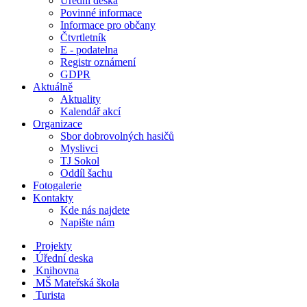
Úřední deska
Povinné informace
Informace pro občany
Čtvrtletník
E - podatelna
Registr oznámení
GDPR
Aktuálně
Aktuality
Kalendář akcí
Organizace
Sbor dobrovolných hasičů
Myslivci
TJ Sokol
Oddíl šachu
Fotogalerie
Kontakty
Kde nás najdete
Napište nám
Projekty
Úřední deska
Knihovna
MŠ
Mateřská škola
Turista