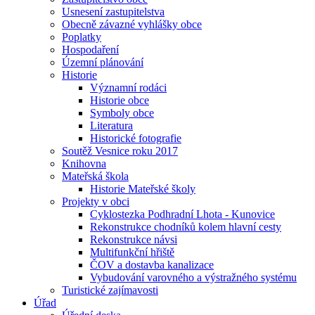
Usnesení zastupitelstva
Obecně závazné vyhlášky obce
Poplatky
Hospodaření
Územní plánování
Historie
Významní rodáci
Historie obce
Symboly obce
Literatura
Historické fotografie
Soutěž Vesnice roku 2017
Knihovna
Mateřská škola
Historie Mateřské školy
Projekty v obci
Cyklostezka Podhradní Lhota - Kunovice
Rekonstrukce chodníků kolem hlavní cesty
Rekonstrukce návsi
Multifunkční hřiště
ČOV a dostavba kanalizace
Vybudování varovného a výstražného systému
Turistické zajímavosti
Úřad