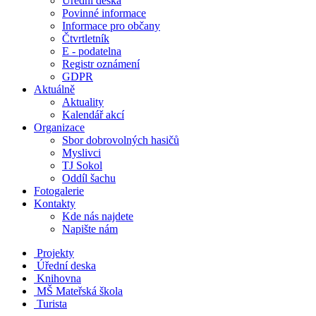
Úřední deska
Povinné informace
Informace pro občany
Čtvrtletník
E - podatelna
Registr oznámení
GDPR
Aktuálně
Aktuality
Kalendář akcí
Organizace
Sbor dobrovolných hasičů
Myslivci
TJ Sokol
Oddíl šachu
Fotogalerie
Kontakty
Kde nás najdete
Napište nám
Projekty
Úřední deska
Knihovna
MŠ
Mateřská škola
Turista