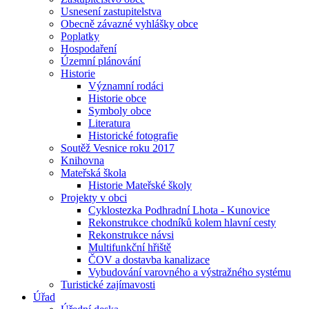
Usnesení zastupitelstva
Obecně závazné vyhlášky obce
Poplatky
Hospodaření
Územní plánování
Historie
Významní rodáci
Historie obce
Symboly obce
Literatura
Historické fotografie
Soutěž Vesnice roku 2017
Knihovna
Mateřská škola
Historie Mateřské školy
Projekty v obci
Cyklostezka Podhradní Lhota - Kunovice
Rekonstrukce chodníků kolem hlavní cesty
Rekonstrukce návsi
Multifunkční hřiště
ČOV a dostavba kanalizace
Vybudování varovného a výstražného systému
Turistické zajímavosti
Úřad