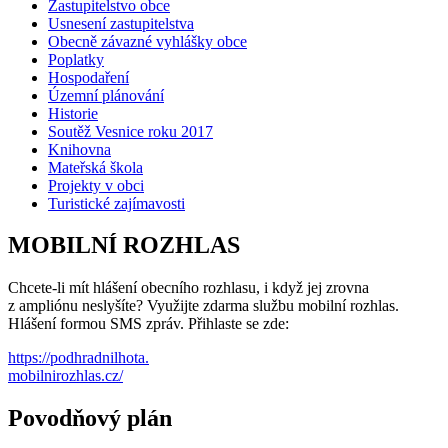
Zastupitelstvo obce
Usnesení zastupitelstva
Obecně závazné vyhlášky obce
Poplatky
Hospodaření
Územní plánování
Historie
Soutěž Vesnice roku 2017
Knihovna
Mateřská škola
Projekty v obci
Turistické zajímavosti
MOBILNÍ ROZHLAS
Chcete-li mít hlášení obecního rozhlasu, i když jej zrovna
z ampliónu neslyšíte? Využijte zdarma službu mobilní rozhlas.
Hlášení formou SMS zpráv. Přihlaste se zde:
https://podhradnilhota.
mobilnirozhlas.cz/
Povodňový plán